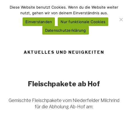
Zum
NIEDERFELDER BAUERNHOF
Diese Website benutzt Cookies. Wenn du die Website weiter
Inhalt
nutzt, gehen wir von deinem Einverständnis aus.
Milchviehbetrieb Familien Haas & Zinsel
springen
Einverstanden
Nur funktionale Cookies
Datenschutzerklärung
Menü
AKTUELLES UND NEUIGKEITEN
Fleischpakete ab Hof
Gemischte Fleischpakete vom Niederfelder Milchrind
für die Abholung Ab-Hof am: